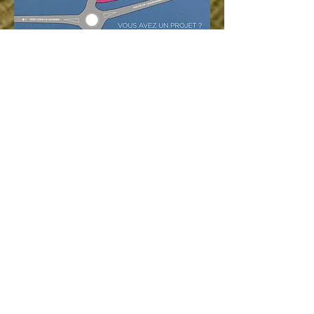
VOUS VOULEZ PLUS D'INFOS ?
CONTACTEZ NOTRE SERVICE
DEVELOPPEMENT ECONOMIQUE
03 84 44 49 41
/
06 44 15 39 96
s.pouillot@bressehauteseille.fr
Lundi au vendredi
9h - 12h > 14h - 17h
03 84 44 46 80
accueil@bressehauteseille.fr