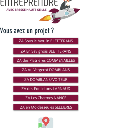
Vous avez un projet ?
ZA Sous le Moulin BLETTERANS
ZA En Savignois BLETTERANS
ZA des Platrières COMMENAILLES
ZA Au Vergerot DOMBLANS
ZA DOMBLANS/VOITEUR
ZA des Foulletons LARNAUD
ZA Les Charmes NANCE
ZA en Moidesseules SELLIERES